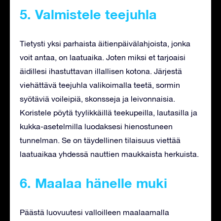
5. Valmistele teejuhla
Tietysti yksi parhaista äitienpäivälahjoista, jonka
voit antaa, on laatuaika. Joten miksi et tarjoaisi
äidillesi ihastuttavan illallisen kotona. Järjestä
viehättävä teejuhla valikoimalla teetä, sormin
syötäviä voileipiä, skonsseja ja leivonnaisia.
Koristele pöytä tyylikkäillä teekupeilla, lautasilla ja
kukka-asetelmilla luodaksesi hienostuneen
tunnelman. Se on täydellinen tilaisuus viettää
laatuaikaa yhdessä nauttien maukkaista herkuista.
6. Maalaa hänelle muki
Päästä luovuutesi valloilleen maalaamalla