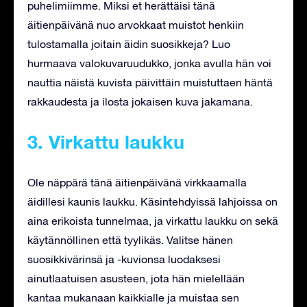
puhelimiimme. Miksi et herättäisi tänä
äitienpäivänä nuo arvokkaat muistot henkiin
tulostamalla joitain äidin suosikkeja? Luo
hurmaava valokuvaruudukko, jonka avulla hän voi
nauttia näistä kuvista päivittäin muistuttaen häntä
rakkaudesta ja ilosta jokaisen kuva jakamana.
3. Virkattu laukku
Ole näppärä tänä äitienpäivänä virkkaamalla
äidillesi kaunis laukku. Käsintehdyissä lahjoissa on
aina erikoista tunnelmaa, ja virkattu laukku on sekä
käytännöllinen että tyylikäs. Valitse hänen
suosikkivärinsä ja -kuvionsa luodaksesi
ainutlaatuisen asusteen, jota hän mielellään
kantaa mukanaan kaikkialle ja muistaa sen