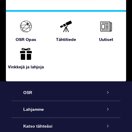
OSR Opas
Tähtitiede
Uutiset
Vinkkejä ja lahjoja
OSR
Palvelu
Lahjamme
Ota meihin yhteyttä
Online Star -lahja
Katso tähteäsi