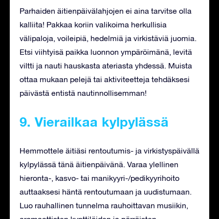
Parhaiden äitienpäivälahjojen ei aina tarvitse olla
kalliita! Pakkaa koriin valikoima herkullisia
välipaloja, voileipiä, hedelmiä ja virkistäviä juomia.
Etsi viihtyisä paikka luonnon ympäröimänä, levitä
viltti ja nauti hauskasta ateriasta yhdessä. Muista
ottaa mukaan pelejä tai aktiviteetteja tehdäksesi
päivästä entistä nautinnollisemman!
9. Vierailkaa kylpylässä
Hemmottele äitiäsi rentoutumis- ja virkistyspäivällä
kylpylässä tänä äitienpäivänä. Varaa ylellinen
hieronta-, kasvo- tai manikyyri-/pedikyyrihoito
auttaaksesi häntä rentoutumaan ja uudistumaan.
Luo rauhallinen tunnelma rauhoittavan musiikin,
aromaattisten kynttilöiden ja pörröisten