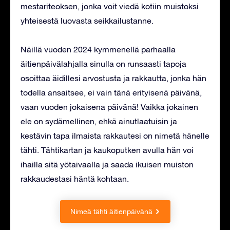
mestariteoksen, jonka voit viedä kotiin muistoksi
yhteisestä luovasta seikkailustanne.
Näillä vuoden 2024 kymmenellä parhaalla
äitienpäivälahjalla sinulla on runsaasti tapoja
osoittaa äidillesi arvostusta ja rakkautta, jonka hän
todella ansaitsee, ei vain tänä erityisenä päivänä,
vaan vuoden jokaisena päivänä! Vaikka jokainen
ele on sydämellinen, ehkä ainutlaatuisin ja
kestävin tapa ilmaista rakkautesi on nimetä hänelle
tähti. Tähtikartan ja kaukoputken avulla hän voi
ihailla sitä yötaivaalla ja saada ikuisen muiston
rakkaudestasi häntä kohtaan.
Nimeä tähti äitienpäivänä