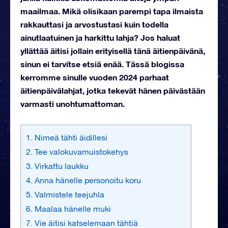
maailmaa. Mikä olisikaan parempi tapa ilmaista
rakkauttasi ja arvostustasi kuin todella
ainutlaatuinen ja harkittu lahja? Jos haluat
yllättää äitisi jollain erityisellä tänä äitienpäivänä,
sinun ei tarvitse etsiä enää. Tässä blogissa
kerromme sinulle vuoden 2024 parhaat
äitienpäivälahjat, jotka tekevät hänen päivästään
varmasti unohtumattoman.
1. Nimeä tähti äidillesi
2. Tee valokuvamuistokehys
3. Virkattu laukku
4. Anna hänelle personoitu koru
5. Valmistele teejuhla
6. Maalaa hänelle muki
7. Vie äitisi katselemaan tähtiä