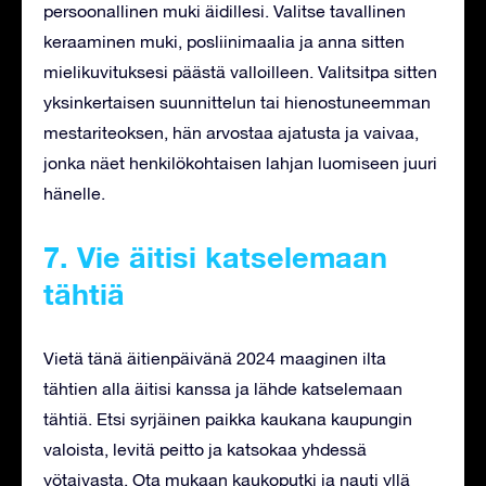
persoonallinen muki äidillesi. Valitse tavallinen
keraaminen muki, posliinimaalia ja anna sitten
mielikuvituksesi päästä valloilleen. Valitsitpa sitten
yksinkertaisen suunnittelun tai hienostuneemman
mestariteoksen, hän arvostaa ajatusta ja vaivaa,
jonka näet henkilökohtaisen lahjan luomiseen juuri
hänelle.
7. Vie äitisi katselemaan
tähtiä
Vietä tänä äitienpäivänä 2024 maaginen ilta
tähtien alla äitisi kanssa ja lähde katselemaan
tähtiä. Etsi syrjäinen paikka kaukana kaupungin
valoista, levitä peitto ja katsokaa yhdessä
yötaivasta. Ota mukaan kaukoputki ja nauti yllä