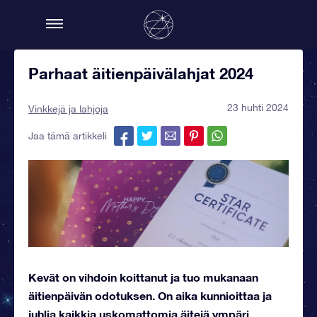
Parhaat äitienpäivälahjat 2024
23 huhti 2024
Vinkkejä ja lahjoja
Jaa tämä artikkeli
Kevät on vihdoin koittanut ja tuo mukanaan
äitienpäivän odotuksen. On aika kunnioittaa ja
juhlia kaikkia uskomattomia äitejä ympäri