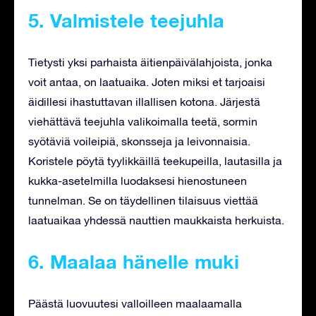
5. Valmistele teejuhla
Tietysti yksi parhaista äitienpäivälahjoista, jonka
voit antaa, on laatuaika. Joten miksi et tarjoaisi
äidillesi ihastuttavan illallisen kotona. Järjestä
viehättävä teejuhla valikoimalla teetä, sormin
syötäviä voileipiä, skonsseja ja leivonnaisia.
Koristele pöytä tyylikkäillä teekupeilla, lautasilla ja
kukka-asetelmilla luodaksesi hienostuneen
tunnelman. Se on täydellinen tilaisuus viettää
laatuaikaa yhdessä nauttien maukkaista herkuista.
6. Maalaa hänelle muki
Päästä luovuutesi valloilleen maalaamalla