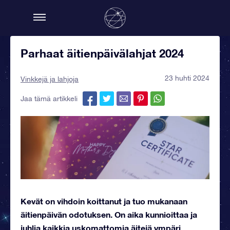
Parhaat äitienpäivälahjat 2024
23 huhti 2024
Vinkkejä ja lahjoja
Jaa tämä artikkeli
Kevät on vihdoin koittanut ja tuo mukanaan
äitienpäivän odotuksen. On aika kunnioittaa ja
juhlia kaikkia uskomattomia äitejä ympäri