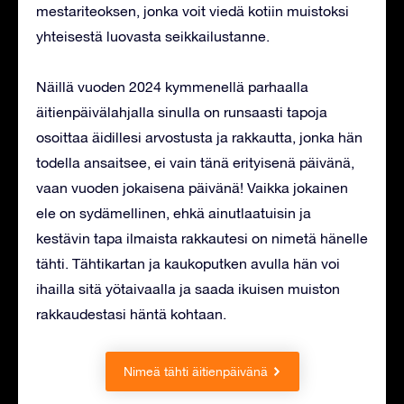
mestariteoksen, jonka voit viedä kotiin muistoksi
yhteisestä luovasta seikkailustanne.
Näillä vuoden 2024 kymmenellä parhaalla
äitienpäivälahjalla sinulla on runsaasti tapoja
osoittaa äidillesi arvostusta ja rakkautta, jonka hän
todella ansaitsee, ei vain tänä erityisenä päivänä,
vaan vuoden jokaisena päivänä! Vaikka jokainen
ele on sydämellinen, ehkä ainutlaatuisin ja
kestävin tapa ilmaista rakkautesi on nimetä hänelle
tähti. Tähtikartan ja kaukoputken avulla hän voi
ihailla sitä yötaivaalla ja saada ikuisen muiston
rakkaudestasi häntä kohtaan.
Nimeä tähti äitienpäivänä