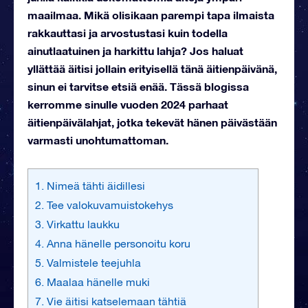
maailmaa. Mikä olisikaan parempi tapa ilmaista
rakkauttasi ja arvostustasi kuin todella
ainutlaatuinen ja harkittu lahja? Jos haluat
yllättää äitisi jollain erityisellä tänä äitienpäivänä,
sinun ei tarvitse etsiä enää. Tässä blogissa
kerromme sinulle vuoden 2024 parhaat
äitienpäivälahjat, jotka tekevät hänen päivästään
varmasti unohtumattoman.
1. Nimeä tähti äidillesi
2. Tee valokuvamuistokehys
3. Virkattu laukku
4. Anna hänelle personoitu koru
5. Valmistele teejuhla
6. Maalaa hänelle muki
7. Vie äitisi katselemaan tähtiä