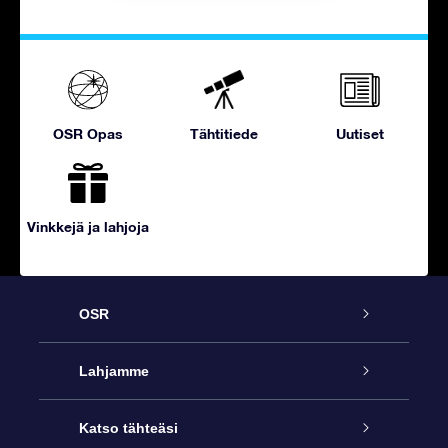
OSR Opas
Tähtitiede
Uutiset
Vinkkejä ja lahjoja
OSR
Palvelu
Lahjamme
Ota meihin yhteyttä
Online Star -lahja
Katso tähteäsi