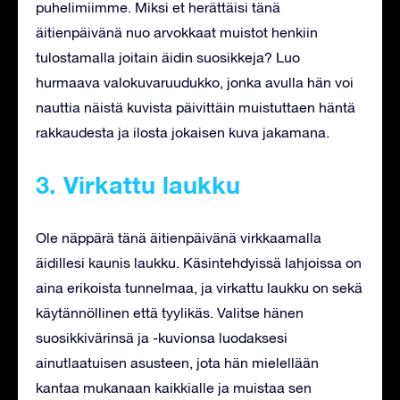
puhelimiimme. Miksi et herättäisi tänä
äitienpäivänä nuo arvokkaat muistot henkiin
tulostamalla joitain äidin suosikkeja? Luo
hurmaava valokuvaruudukko, jonka avulla hän voi
nauttia näistä kuvista päivittäin muistuttaen häntä
rakkaudesta ja ilosta jokaisen kuva jakamana.
3. Virkattu laukku
Ole näppärä tänä äitienpäivänä virkkaamalla
äidillesi kaunis laukku. Käsintehdyissä lahjoissa on
aina erikoista tunnelmaa, ja virkattu laukku on sekä
käytännöllinen että tyylikäs. Valitse hänen
suosikkivärinsä ja -kuvionsa luodaksesi
ainutlaatuisen asusteen, jota hän mielellään
kantaa mukanaan kaikkialle ja muistaa sen