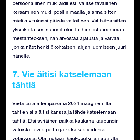
persoonallinen muki äidillesi. Valitse tavallinen
keraaminen muki, posliinimaalia ja anna sitten
mielikuvituksesi päästä valloilleen. Valitsitpa sitten
yksinkertaisen suunnittelun tai hienostuneemman
mestariteoksen, hän arvostaa ajatusta ja vaivaa,
jonka näet henkilökohtaisen lahjan luomiseen juuri
hänelle.
7. Vie äitisi katselemaan
tähtiä
Vietä tänä äitienpäivänä 2024 maaginen ilta
tähtien alla äitisi kanssa ja lähde katselemaan
tähtiä. Etsi syrjäinen paikka kaukana kaupungin
valoista, levitä peitto ja katsokaa yhdessä
yötaivasta. Ota mukaan kaukoputki ja nauti yllä