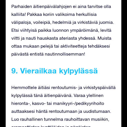
Parhaiden äitienpäivälahjojen ei aina tarvitse olla
kalliita! Pakkaa koriin valikoima herkullisia
välipaloja, voileipiä, hedelmiä ja virkistäviä juomia.
Etsi viihtyisä paikka luonnon ympäröimänä, levitä
viltti ja nauti hauskasta ateriasta yhdessä. Muista
ottaa mukaan pelejä tai aktiviteetteja tehdäksesi
päivästä entistä nautinnollisemman!
9. Vierailkaa kylpylässä
Hemmottele äitiäsi rentoutumis- ja virkistyspäivällä
kylpylässä tänä äitienpäivänä. Varaa ylellinen
hieronta-, kasvo- tai manikyyri-/pedikyyrihoito
auttaaksesi häntä rentoutumaan ja uudistumaan.
Luo rauhallinen tunnelma rauhoittavan musiikin,
aromaattisten kynttilöiden ja pörröisten