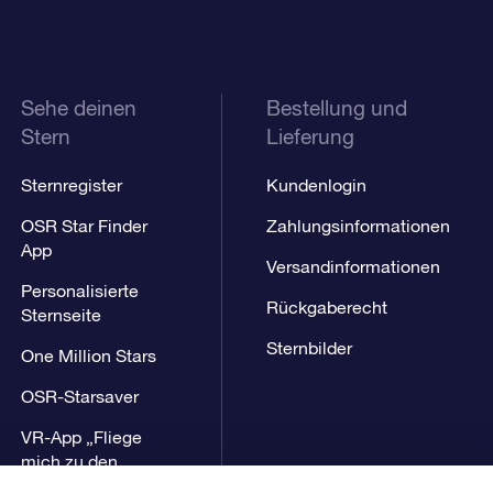
Sehe deinen
Bestellung und
Stern
Lieferung
Sternregister
Kundenlogin
OSR Star Finder
Zahlungsinformationen
App
Versandinformationen
Personalisierte
Rückgaberecht
Sternseite
Sternbilder
One Million Stars
OSR-Starsaver
VR-App „Fliege
mich zu den
Sternen“