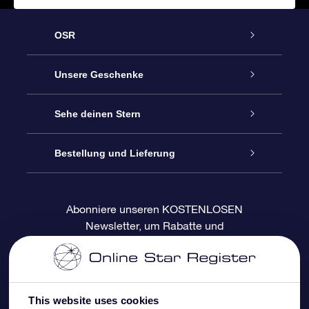
OSR
Service
Unsere Geschenke
Kontakt
Sterne schenken
Sehe deinen Stern
Blog
OSR-Geschenkpaket
Sternregister
Bestellung und Lieferung
Häufig Gestellte Fragen
Super Star Gift
OSR Star Finder App
Kundenlogin
Abonniere unseren KOSTENLOSEN
Newsletter, um Rabatte und
Bewertungen
OSR-Geschenkgutschein
Personalisierte Sternseite
Zahlungsinformationen
Produktneuigkeiten zu erhalten
Firmengeschenke
One Million Stars
Versandinformationen
This website uses cookies
OSR-Starsaver
Rückgaberecht