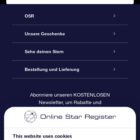
OSR
Service
Unsere Geschenke
Kontakt
Sterne schenken
Sehe deinen Stern
Blog
OSR-Geschenkpaket
Sternregister
Bestellung und Lieferung
Häufig Gestellte Fragen
Super Star Gift
OSR Star Finder App
Kundenlogin
Abonniere unseren KOSTENLOSEN
Newsletter, um Rabatte und
Bewertungen
OSR-Geschenkgutschein
Personalisierte Sternseite
Zahlungsinformationen
Produktneuigkeiten zu erhalten
Firmengeschenke
One Million Stars
Versandinformationen
This website uses cookies
OSR-Starsaver
Rückgaberecht