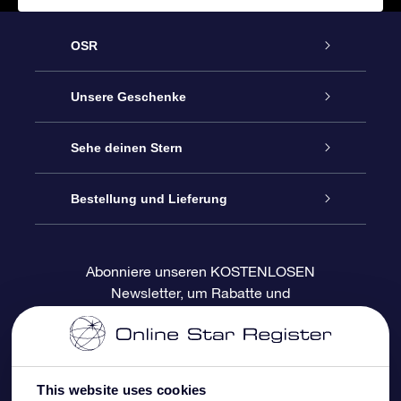
OSR
Service
Unsere Geschenke
Kontakt
Sterne schenken
Sehe deinen Stern
Blog
OSR-Geschenkpaket
Sternregister
Bestellung und Lieferung
Häufig Gestellte Fragen
Super Star Gift
OSR Star Finder App
Kundenlogin
Abonniere unseren KOSTENLOSEN
Newsletter, um Rabatte und
Bewertungen
OSR-Geschenkgutschein
Personalisierte Sternseite
Zahlungsinformationen
Produktneuigkeiten zu erhalten
Firmengeschenke
One Million Stars
Versandinformationen
This website uses cookies
OSR-Starsaver
Rückgaberecht