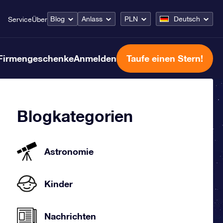
Blog
Anlass
PLN
Deutsch
Service
Über
Firmengeschenke
Anmelden
Taufe einen Stern!
Blogkategorien
Astronomie
Kinder
Nachrichten