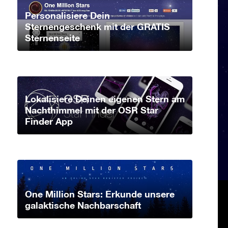
Personalisiere Dein
Sternengeschenk mit der GRATIS
Sternenseite
Lokalisiere Deinen eigenen Stern am
Nachthimmel mit der OSR Star
Finder App
One Million Stars: Erkunde unsere
galaktische Nachbarschaft