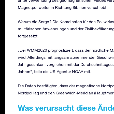
unter Verwendung des geomagnetischen Feldes verwe
Magnetpol weiter in Richtung Sibirien verschiebt.
Warum die Sorge? Die Koordinaten für den Pol wirke
militärischen Anwendungen und der Zivilbevölkerun
fortgesetzt.
„Der WMM2020 prognostiziert, dass der nördliche Ma
wird. Allerdings mit langsam abnehmender Geschwind
Jahr gesunken, verglichen mit der Durchschnittsges
Jahren“, teile die US-Agentur NOAA mit.
Die Daten bestätigten, dass der magnetische Nordp
Nordpol lag und den Greenwich-Meridian (Hauptmeri
Was verursacht diese Änd