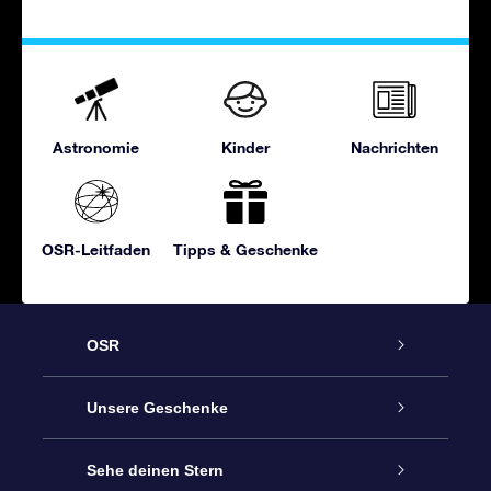
Astronomie
Kinder
Nachrichten
OSR-Leitfaden
Tipps & Geschenke
OSR
Service
Unsere Geschenke
Kontakt
Sterne schenken
Sehe deinen Stern