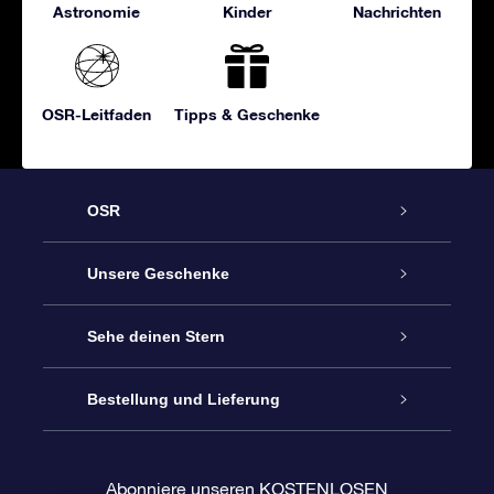
Astronomie
Kinder
Nachrichten
OSR-Leitfaden
Tipps & Geschenke
OSR
Service
Unsere Geschenke
Kontakt
Sterne schenken
Sehe deinen Stern
Blog
OSR-Geschenkpaket
Sternregister
Bestellung und Lieferung
Häufig Gestellte Fragen
Super Star Gift
OSR Star Finder App
Kundenlogin
Abonniere unseren KOSTENLOSEN