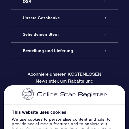
OSR
Service
Unsere Geschenke
Kontakt
Sterne schenken
Sehe deinen Stern
Blog
OSR-Geschenkpaket
Sternregister
Bestellung und Lieferung
Häufig Gestellte Fragen
Super Star Gift
OSR Star Finder App
Kundenlogin
Abonniere unseren KOSTENLOSEN
Newsletter, um Rabatte und
Bewertungen
OSR-Geschenkgutschein
Personalisierte Sternseite
Zahlungsinformationen
Produktneuigkeiten zu erhalten
Firmengeschenke
One Million Stars
Versandinformationen
This website uses cookies
OSR-Starsaver
Rückgaberecht
We use cookies to personalise content and ads, to
provide social media features and to analyse our
traffic. We also share information about your use of