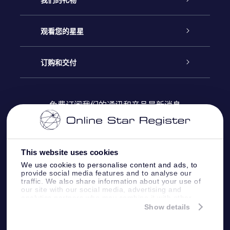
联系我们
Online Star礼物
观看您的星星
Online Star Register
博客
OSR 礼物包
订购和交付
OSR Star Finder App
常见问题解答
Super Star礼物
客户登录
免费订阅我们的通讯和产品最新消息
个性化的Star Page
评论
OSR 礼物卡
付款信息
One Million Stars
This website uses cookies
公司礼品
配送信息
We use cookies to personalise content and ads, to
provide social media features and to analyse our
OSR Starsaver
traffic. We also share information about your use of
退货政策&撤销权
our site with our social media, advertising and
analytics partners who may combine it with other
information that you’ve provided to them or that
Show details
带我飞向星星 VR 应用程序
they’ve collected from your use of their services.
个星座
Online Star Register BV
- Laan van de Maagd