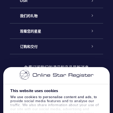
OSR
客户服务
我们的礼物
联系我们
Online Star礼物
观看您的星星
Online Star Register
博客
OSR 礼物包
订购和交付
OSR Star Finder App
常见问题解答
Super Star礼物
客户登录
免费订阅我们的通讯和产品最新消息
个性化的Star Page
评论
OSR 礼物卡
付款信息
One Million Stars
This website uses cookies
公司礼品
配送信息
We use cookies to personalise content and ads, to
provide social media features and to analyse our
OSR Starsaver
traffic. We also share information about your use of
退货政策&撤销权
our site with our social media, advertising and
analytics partners who may combine it with other