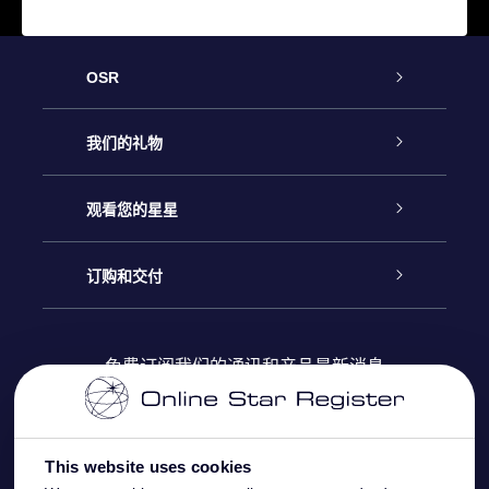
OSR
客户服务
我们的礼物
联系我们
Online Star礼物
观看您的星星
Online Star Register
博客
OSR 礼物包
订购和交付
OSR Star Finder App
常见问题解答
Super Star礼物
客户登录
免费订阅我们的通讯和产品最新消息
个性化的Star Page
评论
OSR 礼物卡
付款信息
One Million Stars
This website uses cookies
公司礼品
配送信息