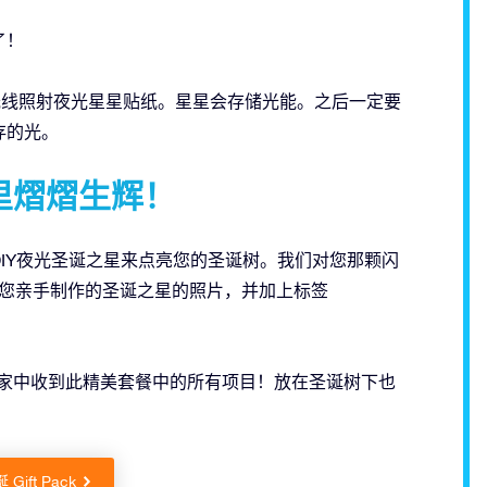
了！
光线照射夜光星星贴纸。星星会存储光能。之后一定要
存的光。
里熠熠生辉！
IY夜光圣诞之星来点亮您的圣诞树。我们对您那颗闪
一张您亲手制作的圣诞之星的照片，并加上标签
 即可在家中收到此精美套餐中的所有项目！放在圣诞树下也
Gift Pack