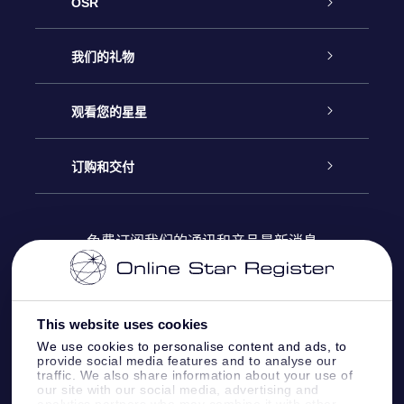
OSR
客户服务
我们的礼物
联系我们
Online Star礼物
观看您的星星
Online Star Register
博客
OSR 礼物包
订购和交付
OSR Star Finder App
常见问题解答
Super Star礼物
客户登录
免费订阅我们的通讯和产品最新消息
个性化的Star Page
评论
OSR 礼物卡
付款信息
One Million Stars
This website uses cookies
公司礼品
配送信息
We use cookies to personalise content and ads, to
provide social media features and to analyse our
OSR Starsaver
traffic. We also share information about your use of
退货政策&撤销权
our site with our social media, advertising and
analytics partners who may combine it with other