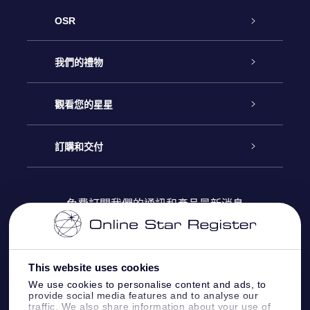
OSR
客戶服務
我們的禮物
聯繫我們
Online Star禮物
觀看您的星星
博客
OSR禮物包
星星注册
訂購和交付
OSR Star Finder App
常見問題解答
Super Star 禮物
客戶登錄
免費訂閱我們的通訊和產品最新消息
個性化的Star Page
評論
OSR 禮物卡
付款資訊
One Million Stars
This website uses cookies
公司禮品
配送信息
We use cookies to personalise content and ads, to
provide social media features and to analyse our
OSR Starsaver
traffic. We also share information about your use of