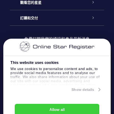
聯繫我們
Online Star禮物
觀看您的星星
博客
OSR禮物包
星星注册
訂購和交付
OSR Star Finder App
常見問題解答
Super Star 禮物
客戶登錄
免費訂閱我們的通訊和產品最新消息
個性化的Star Page
評論
OSR 禮物卡
付款資訊
One Million Stars
This website uses cookies
公司禮品
配送信息
We use cookies to personalise content and ads, to
provide social media features and to analyse our
OSR Starsaver
traffic. We also share information about your use of
退貨政策
our site with our social media, advertising and
analytics partners who may combine it with other
information that you’ve provided to them or that
Show details
帶我飛向星星 VR 應用程序
they’ve collected from your use of their services.
個星座
Online Star Register BV
- Laan van de Maagd
83, 7324 BT Apeldoorn, The Netherlands
Allow all
客戶服務:
help@osr.org