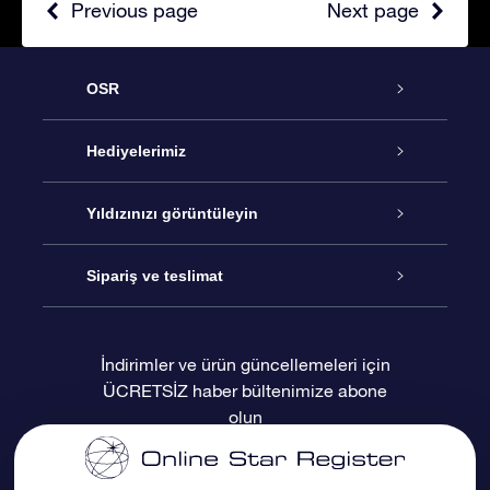
Previous page
Next page
OSR
Hizmet
Hediyelerimiz
İletişim
Çevrimiçi Yıldız Hediyesi
Yıldızınızı görüntüleyin
Blogu
OSR Hediye Paketi
Star Register
Sipariş ve teslimat
Sıkça Sorulan Sorular
Muhteşem Yıldız Hediyesi
OSR Star Finder Uygulaması
Müşteri Girişi
İndirimler ve ürün güncellemeleri için
ÜCRETSİZ haber bültenimize abone
Değerlendirmeler
OSR Hediye Kartı
Kişiselleştirilmiş Yıldız Sayfası
Ödeme bilgileri
olun
Kurumsal hediyeler
Bir Milyon Yıldız
Sevkiyat bilgileri