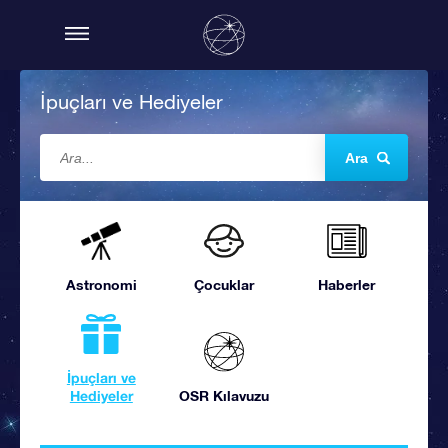
İpuçları ve Hediyeler
Ara
Astronomi
Çocuklar
Haberler
İpuçları ve
Hediyeler
OSR Kılavuzu