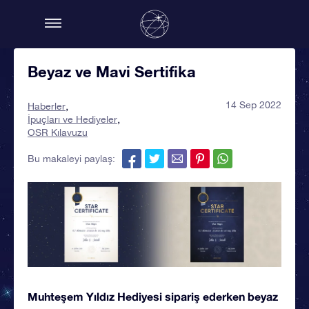
Beyaz ve Mavi Sertifika
14 Sep 2022
Haberler
İpuçları ve Hediyeler
OSR Kılavuzu
Bu makaleyi paylaş:
Muhteşem Yıldız Hediyesi sipariş ederken beyaz