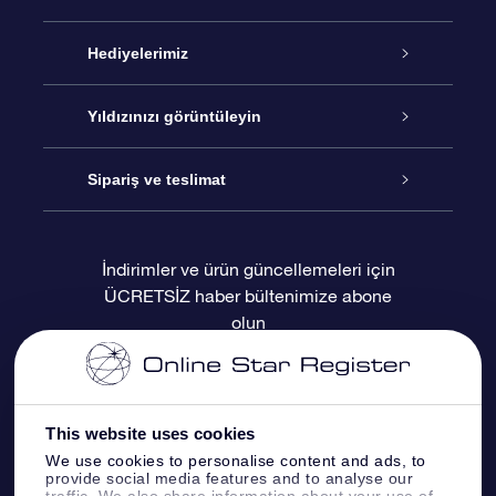
Hizmet
Hediyelerimiz
İletişim
Çevrimiçi Yıldız Hediyesi
Yıldızınızı görüntüleyin
Blogu
OSR Hediye Paketi
Star Register
Sipariş ve teslimat
Sıkça Sorulan Sorular
Muhteşem Yıldız Hediyesi
OSR Star Finder Uygulaması
Müşteri Girişi
İndirimler ve ürün güncellemeleri için
ÜCRETSİZ haber bültenimize abone
Değerlendirmeler
OSR Hediye Kartı
Kişiselleştirilmiş Yıldız Sayfası
Ödeme bilgileri
olun
Kurumsal hediyeler
Bir Milyon Yıldız
Sevkiyat bilgileri
OSR Starsaver
İade Politikası
This website uses cookies
We use cookies to personalise content and ads, to
provide social media features and to analyse our
Fly me to the stars VR sanal gerçeklik
Takımyıldızı
traffic. We also share information about your use of