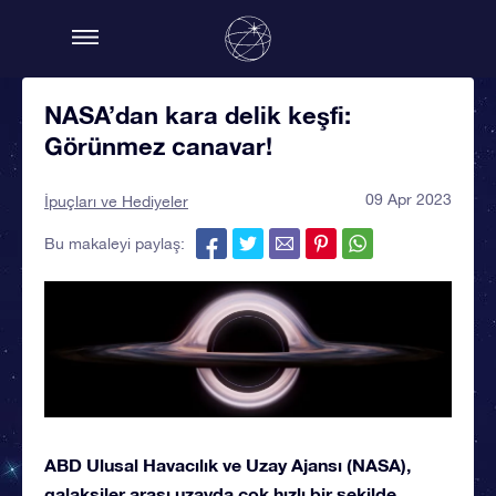
NASA’dan kara delik keşfi:
Görünmez canavar!
09 Apr 2023
İpuçları ve Hediyeler
Bu makaleyi paylaş:
ABD Ulusal Havacılık ve Uzay Ajansı (NASA),
galaksiler arası uzayda çok hızlı bir şekilde