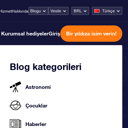
Blogu
Vesile
BRL
Türkçe
Hizmet
Hakkında
Kurumsal hediyeler
Giriş
Bir yıldıza isim verin!
Blog kategorileri
Astronomi
Çocuklar
Haberler