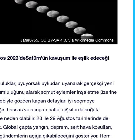
Jafar6755
,
CC BY-SA 4.0
, via Wikimedia Commons
os 2023’deSatürn’ün kavuşum ile eşlik edeceği
luluklar, uyuyorsak uykudan uyanarak gerçekçi yeni
sorumluluğunu alarak somut eylemler inşa etme üzerine
bebiyle gözden kaçan detayları iyi seçmeye
ırı hassas ve alıngan haller ilişkilerde soğuk
 neden olabilir. 28 ile 29 Ağustos tarihlerinde de
lobal çapta yangın, deprem, sert hava koşulları,
ıcı gündemlerin açığa çıkabileceğini gösteriyor. Hem