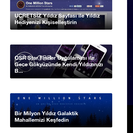
UCRETSİZ Yıldız Sayfası ile Yıldız
Hediyenizi Kişiselleştirin
OSR Star Finder Uygulaması ile
Gece Gökyüzünde Kendi Yıldızınızı
B...
Bir Milyon Yıldız Galaktik
Mahallemizi Keşfedin