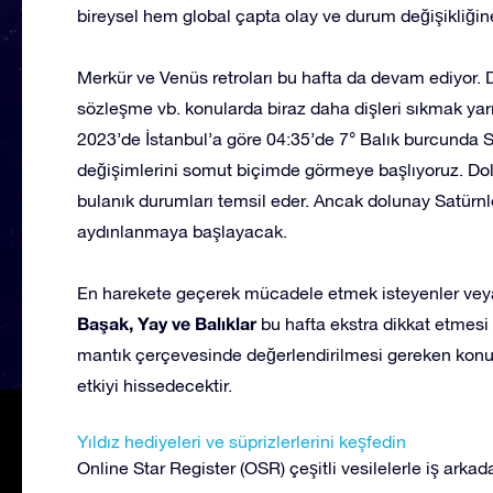
bireysel hem global çapta olay ve durum değişikliğine a
Merkür ve Venüs retroları bu hafta da devam ediyor. Dola
sözleşme vb. konularda biraz daha dişleri sıkmak ya
2023’de İstanbul’a göre 04:35’de 7° Balık burcunda S
değişimlerini somut biçimde görmeye başlıyoruz. Dolun
bulanık durumları temsil eder. Ancak dolunay Satürnl
aydınlanmaya başlayacak.
En harekete geçerek mücadele etmek isteyenler vey
Başak, Yay ve Balıklar
bu hafta ekstra dikkat etmesi
mantık çerçevesinde değerlendirilmesi gereken konul
etkiyi hissedecektir.
Yıldız hediyeleri ve süprizlerlerini keşfedin
Online Star Register (OSR) çeşitli vesilelerle iş arkada