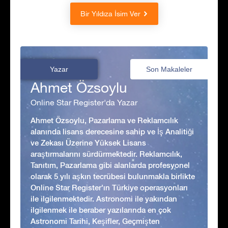
Bir Yıldıza İsim Ver
Yazar
Son Makaleler
Ahmet Özsoylu
Online Star Register'da Yazar
Ahmet Özsoylu, Pazarlama ve Reklamcılık
alanında lisans derecesine sahip ve İş Analitiği
ve Zekası Üzerine Yüksek Lisans
araştırmalarını sürdürmektedir. Reklamcılık,
Tanıtım, Pazarlama gibi alanlarda profesyonel
olarak 5 yılı aşkın tecrübesi bulunmakla birlikte
Online Star Register'ın Türkiye operasyonları
ile ilgilenmektedir. Astronomi ile yakından
ilgilenmek ile beraber yazılarında en çok
Astronomi Tarihi, Keşifler, Geçmişten