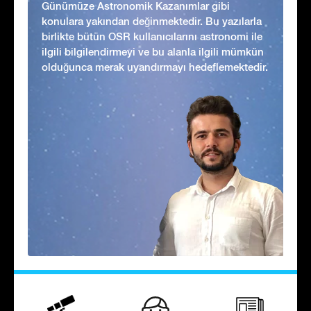
Günümüze Astronomik Kazanımlar gibi
konulara yakından değinmektedir. Bu yazılarla
birlikte bütün OSR kullanıcılarını astronomi ile
ilgili bilgilendirmeyi ve bu alanla ilgili mümkün
olduğunca merak uyandırmayı hedeflemektedir.