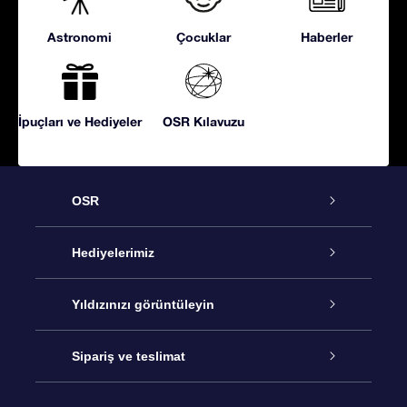
Astronomi
Çocuklar
Haberler
İpuçları ve Hediyeler
OSR Kılavuzu
OSR
Hizmet
Hediyelerimiz
İletişim
Çevrimiçi Yıldız Hediyesi
Yıldızınızı görüntüleyin
Blogu
OSR Hediye Paketi
Star Register
Sipariş ve teslimat
Sıkça Sorulan Sorular
Muhteşem Yıldız Hediyesi
OSR Star Finder Uygulaması
Müşteri Girişi