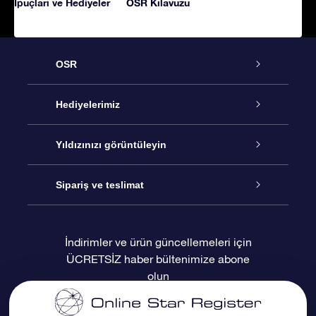
İpuçları ve Hediyeler
OSR Kılavuzu
OSR
Hizmet
Hediyelerimiz
İletişim
Çevrimiçi Yıldız Hediyesi
Yıldızınızı görüntüleyin
Blogu
OSR Hediye Paketi
Star Register
Sipariş ve teslimat
Sıkça Sorulan Sorular
Muhteşem Yıldız Hediyesi
OSR Star Finder Uygulaması
Müşteri Girişi
İndirimler ve ürün güncellemeleri için
ÜCRETSİZ haber bültenimize abone
Değerlendirmeler
OSR Hediye Kartı
Kişiselleştirilmiş Yıldız Sayfası
Ödeme bilgileri
olun
Kurumsal hediyeler
Bir Milyon Yıldız
Sevkiyat bilgileri