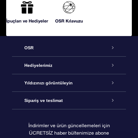
İpuçları ve Hediyeler
OSR Kılavuzu
OSR
Hizmet
Hediyelerimiz
İletişim
Çevrimiçi Yıldız Hediyesi
Yıldızınızı görüntüleyin
Blogu
OSR Hediye Paketi
Star Register
Sipariş ve teslimat
Sıkça Sorulan Sorular
Muhteşem Yıldız Hediyesi
OSR Star Finder Uygulaması
Müşteri Girişi
İndirimler ve ürün güncellemeleri için
ÜCRETSİZ haber bültenimize abone
Değerlendirmeler
OSR Hediye Kartı
Kişiselleştirilmiş Yıldız Sayfası
Ödeme bilgileri