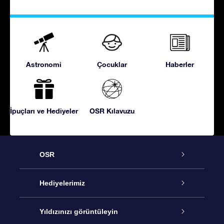
Astronomi
Çocuklar
Haberler
İpuçları ve Hediyeler
OSR Kılavuzu
OSR
Hizmet
Hediyelerimiz
İletişim
Çevrimiçi Yıldız Hediyesi
Yıldızınızı görüntüleyin