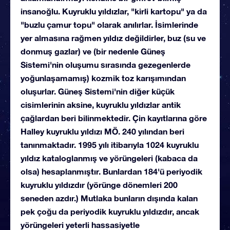
insanoğlu. Kuyruklu yıldızlar, "kirli kartopu" ya da
"buzlu çamur topu" olarak anılırlar. İsimlerinde
yer almasına rağmen yıldız değildirler, buz (su ve
donmuş gazlar) ve (bir nedenle Güneş
Sistemi'nin oluşumu sırasında gezegenlerde
yoğunlaşamamış) kozmik toz karışımından
oluşurlar. Güneş Sistemi'nin diğer küçük
cisimlerinin aksine, kuyruklu yıldızlar antik
çağlardan beri bilinmektedir. Çin kayıtlarına göre
Halley kuyruklu yıldızı MÖ. 240 yılından beri
tanınmaktadır. 1995 yılı itibarıyla 1024 kuyruklu
yıldız kataloglanmış ve yörüngeleri (kabaca da
olsa) hesaplanmıştır. Bunlardan 184'ü periyodik
kuyruklu yıldızdır (yörünge dönemleri 200
seneden azdır.) Mutlaka bunların dışında kalan
pek çoğu da periyodik kuyruklu yıldızdır, ancak
yörüngeleri yeterli hassasiyetle