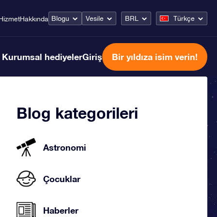
Blogu
Vesile
BRL
Türkçe
Hizmet
Hakkında
Kurumsal hediyeler
Giriş
Bir yıldıza isim verin!
Blog kategorileri
Astronomi
Çocuklar
Haberler