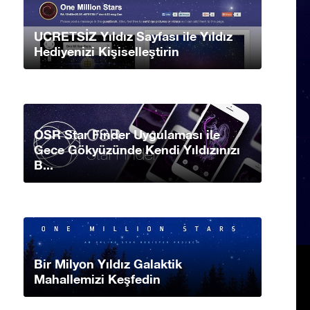
UCRETSİZ Yıldız Sayfası ile Yıldız
Hediyenizi Kişiselleştirin
OSR Star Finder Uygulaması ile
Gece Gökyüzünde Kendi Yıldızınızı
B...
Bir Milyon Yıldız Galaktik
Mahallemizi Keşfedin