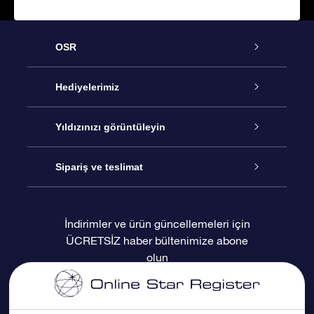
OSR
Hizmet
Hediyelerimiz
İletişim
Çevrimiçi Yıldız Hediyesi
Yıldızınızı görüntüleyin
Blogu
OSR Hediye Paketi
Star Register
Sipariş ve teslimat
Sıkça Sorulan Sorular
Muhteşem Yıldız Hediyesi
OSR Star Finder Uygulaması
Müşteri Girişi
İndirimler ve ürün güncellemeleri için
ÜCRETSİZ haber bültenimize abone
Değerlendirmeler
OSR Hediye Kartı
Kişiselleştirilmiş Yıldız Sayfası
Ödeme bilgileri
olun
Kurumsal hediyeler
Bir Milyon Yıldız
Sevkiyat bilgileri