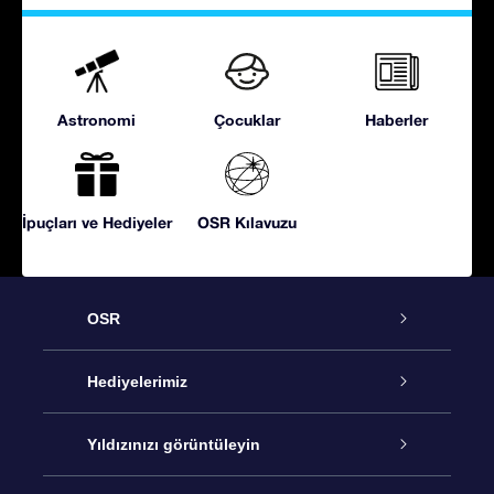
Astronomi
Çocuklar
Haberler
İpuçları ve Hediyeler
OSR Kılavuzu
OSR
Hizmet
Hediyelerimiz
İletişim
Çevrimiçi Yıldız Hediyesi
Yıldızınızı görüntüleyin