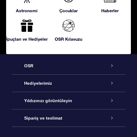
Astronomi
Çocuklar
Haberler
İpuçları ve Hediyeler
OSR Kılavuzu
OSR
Hizmet
Hediyelerimiz
İletişim
Çevrimiçi Yıldız Hediyesi
Yıldızınızı görüntüleyin
Blogu
OSR Hediye Paketi
Star Register
Sipariş ve teslimat
Sıkça Sorulan Sorular
Muhteşem Yıldız Hediyesi
OSR Star Finder Uygulaması
Müşteri Girişi