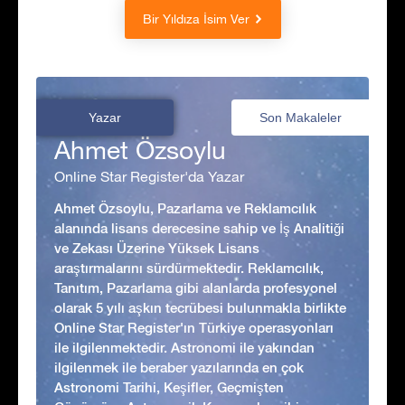
Bir Yıldıza İsim Ver
Yazar
Son Makaleler
Ahmet Özsoylu
Online Star Register'da Yazar
Ahmet Özsoylu, Pazarlama ve Reklamcılık
alanında lisans derecesine sahip ve İş Analitiği
ve Zekası Üzerine Yüksek Lisans
araştırmalarını sürdürmektedir. Reklamcılık,
Tanıtım, Pazarlama gibi alanlarda profesyonel
olarak 5 yılı aşkın tecrübesi bulunmakla birlikte
Online Star Register'ın Türkiye operasyonları
ile ilgilenmektedir. Astronomi ile yakından
ilgilenmek ile beraber yazılarında en çok
Astronomi Tarihi, Keşifler, Geçmişten