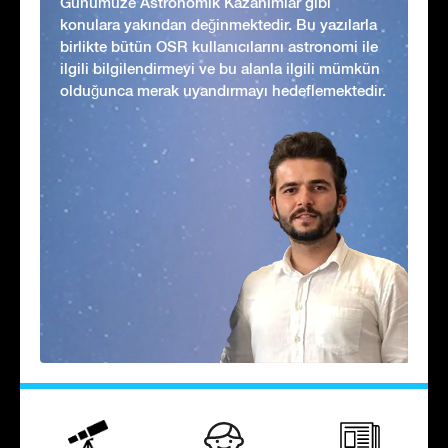
Günümüze Astronomik Kazanımlar gibi
konulara yakından değinmektedir. Bu yazılarla
birlikte bütün OSR kullanıcılarını astronomi ile
ilgili bilgilendirmeyi ve bu alanla ilgili mümkün
olduğunca merak uyandırmayı hedeflemektedir.