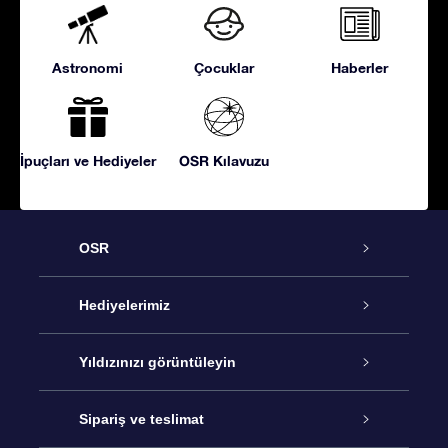
Astronomi
Çocuklar
Haberler
İpuçları ve Hediyeler
OSR Kılavuzu
OSR
Hizmet
Hediyelerimiz
İletişim
Çevrimiçi Yıldız Hediyesi
Yıldızınızı görüntüleyin
Blogu
OSR Hediye Paketi
Star Register
Sipariş ve teslimat