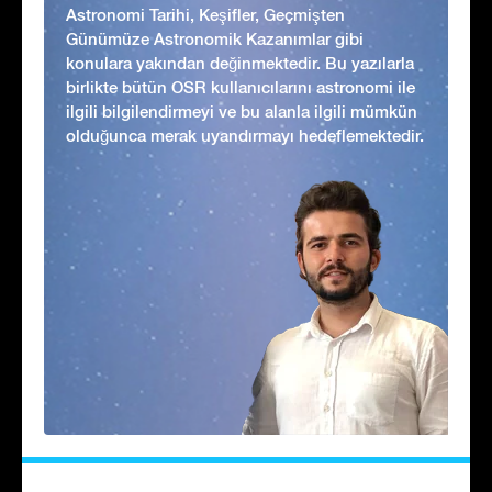
Astronomi Tarihi, Keşifler, Geçmişten
Günümüze Astronomik Kazanımlar gibi
konulara yakından değinmektedir. Bu yazılarla
birlikte bütün OSR kullanıcılarını astronomi ile
ilgili bilgilendirmeyi ve bu alanla ilgili mümkün
olduğunca merak uyandırmayı hedeflemektedir.