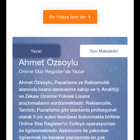
Bir Yıldıza İsim Ver
Yazar
Son Makaleler
Ahmet Özsoylu
Online Star Register'da Yazar
Ahmet Özsoylu, Pazarlama ve Reklamcılık
alanında lisans derecesine sahip ve İş Analitiği
ve Zekası Üzerine Yüksek Lisans
araştırmalarını sürdürmektedir. Reklamcılık,
Tanıtım, Pazarlama gibi alanlarda profesyonel
olarak 5 yılı aşkın tecrübesi bulunmakla birlikte
Online Star Register'ın Türkiye operasyonları
ile ilgilenmektedir. Astronomi ile yakından
ilgilenmek ile beraber yazılarında en çok