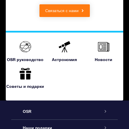
Связаться с нами
OSR руководство
Астрономия
Новости
Советы и подарки
OSR
Обслуживание
Наши подарки