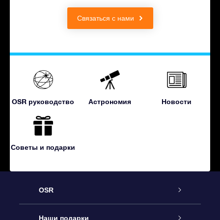
Связаться с нами
OSR руководство
Астрономия
Новости
Советы и подарки
OSR
Обслуживание
Наши подарки