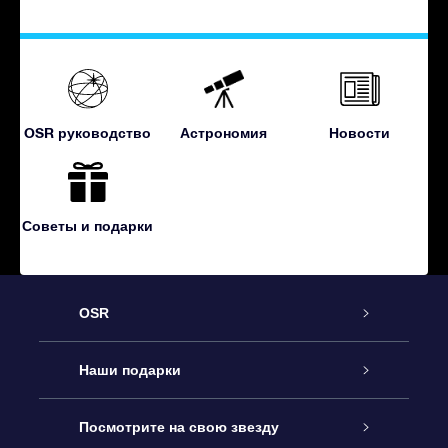
OSR руководство
Астрономия
Новости
Советы и подарки
OSR
Обслуживание
Наши подарки
Как с нами связаться
Онлайн подарок Online Star Gift
Посмотрите на свою звезду