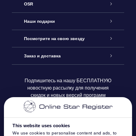
OSR
Обслуживание
Наши подарки
Как с нами связаться
Онлайн подарок Online Star Gift
Посмотрите на свою звезду
Блог
Подарочный набор OSR
Звездный реестр
Заказ и доставка
Часто задаваемые вопросы
Подарок Super Star Gift
приложения OSR Star Finder
Логин пользователя
Подпишитесь на нашу БЕСПЛАТНУЮ
новостную рассылку для получения
Отзывы
Подарочная карта OSR
Персонализированная страница Star Page
Платежная информация
скидок и новых версий программ
Корпоративные подарки
One Million Stars
Информация по доставке
OSR Starsaver
Политика возврата
This website uses cookies
We use cookies to personalise content and ads, to