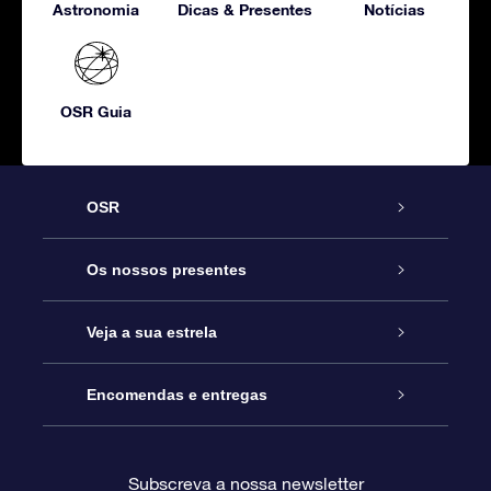
Astronomia
Dicas & Presentes
Notícias
OSR Guia
OSR
Serviço
Os nossos presentes
Contactos
Prenda Star Online
Veja a sua estrela
O Blog
Pacote Prenda OSR
Registo de Estrela
Encomendas e entregas
Perguntas Frequentes
Super Presente Estrela
App OSR Star Finder
Login do Cliente
Subscreva a nossa newsletter