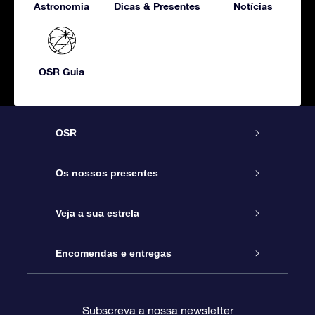
Astronomia
Dicas & Presentes
Notícias
OSR Guia
OSR
Serviço
Os nossos presentes
Contactos
Prenda Star Online
Veja a sua estrela
O Blog
Pacote Prenda OSR
Registo de Estrela
Encomendas e entregas
Perguntas Frequentes
Super Presente Estrela
App OSR Star Finder
Login do Cliente
Subscreva a nossa newsletter