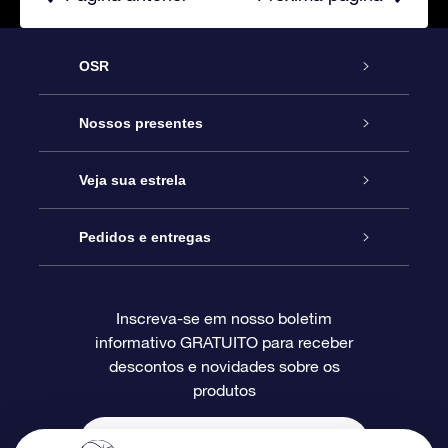
OSR
Serviço
Nossos presentes
Entre em contato conosco
Presente estrelar on-line
Veja sua estrela
Blog
Pacote de presente da OSR
Star Register
Pedidos e entregas
Perguntas frequentes
Super Star Gift
Aplicativo Localizador de Estrelas da OSR
Login de clientes
Inscreva-se em nosso boletim
informativo GRATUITO para receber
Avaliações
O cartão de presente da OSR
Página estelar personalizada
Informações de pagamento
descontos e novidades sobre os
produtos
Presentes corporativos
Um Milhão de Estrelas
Informações de envio