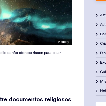
Ast
Ast
Be
Pixabay
Cri
ileira não oferece riscos para o ser
Dic
Exo
Gu
Mis
Not
tre documentos religiosos