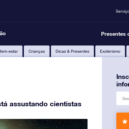
Serviç
ção
Presentes 
Bem-estar
Crianças
Dicas & Presentes
Exoterismo
Ins
inf
tá assustando cientistas