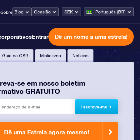
Blog
Ocasião
SEK
Português (BR)
o
Sobre
corporativos
Entrar
Dê um nome a uma estrela!
Guia da OSR
Misticismo
Notícias
creva-se em nosso boletim
ormativo GRATUITO
Inscreva-me
Dê uma Estrela agora mesmo!