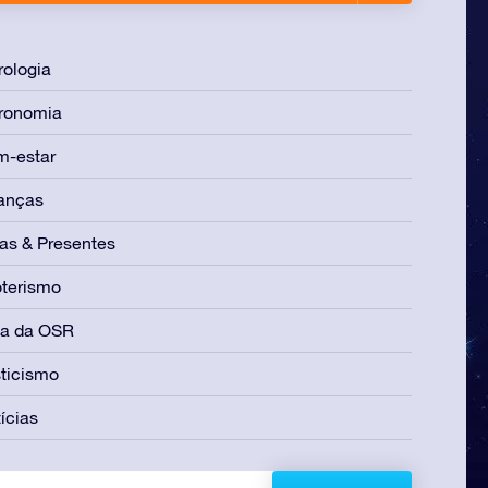
rologia
ronomia
m-estar
anças
as & Presentes
terismo
ia da OSR
ticismo
ícias