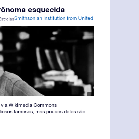
trônoma esquecida
Smithsonian Institution from United
Estrelas
ns, via Wikimedia Commons
diosos famosos, mas poucos deles são