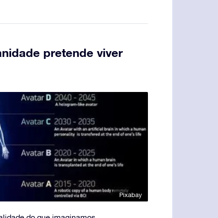
idade pretende viver
Pixabay
alidade do que imaginamos.