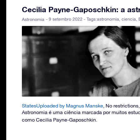
Cecilia Payne-Gaposchkin: a as
- 9 setembro 2022 - Tags:
astronomia
,
ciencia
,
Astronomia
StatesUploaded by Magnus Manske
, No restrictio
Astronomia é uma ciência marcada por muitos estu
como Cecilia Payne-Gaposchkin.