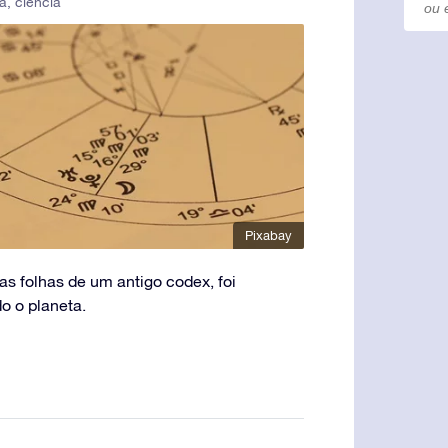
a
,
ciencia
Pixabay
s folhas de um antigo codex, foi
o o planeta.