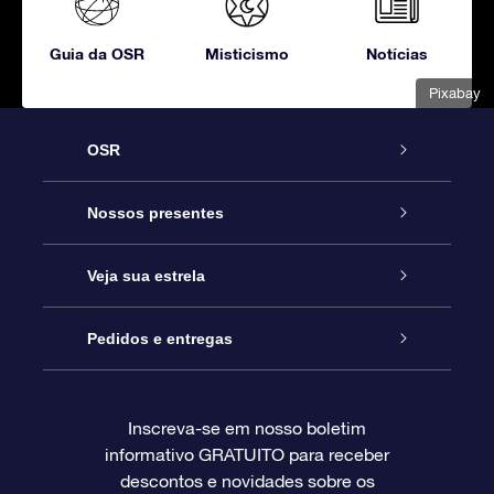
Guia da OSR
Misticismo
Notícias
Pixabay
OSR
Serviço
Nossos presentes
Entre em contato conosco
Presente estrelar on-line
Veja sua estrela
Blog
Pacote de presente da OSR
Star Register
Pedidos e entregas
Perguntas frequentes
Super Star Gift
Aplicativo Localizador de Estrelas da OSR
Login de clientes
Inscreva-se em nosso boletim
informativo GRATUITO para receber
Avaliações
O cartão de presente da OSR
Página estelar personalizada
Informações de pagamento
descontos e novidades sobre os