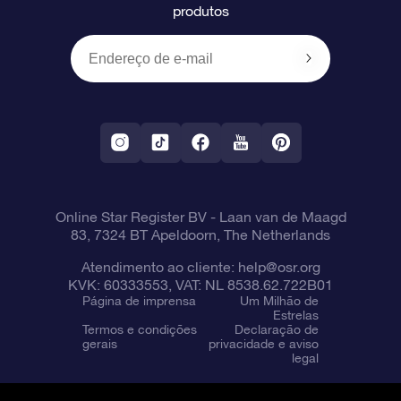
produtos
Presentes corporativos
Um Milhão de Estrelas
Informações de envio
OSR Starsaver
Política de devolução
Aplicativo RV Fly me to the stars
Constelações
Online Star Register BV
- Laan van de Maagd
83, 7324 BT Apeldoorn, The Netherlands
Atendimento ao cliente:
help@osr.org
KVK: 60333553, VAT: NL 8538.62.722B01
Página de imprensa
Um Milhão de
Estrelas
Termos e condições
Declaração de
gerais
privacidade e aviso
legal