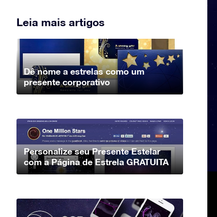
Leia mais artigos
Dê nome a estrelas como um
presente corporativo
Personalize seu Presente Estelar
com a Página de Estrela GRATUITA