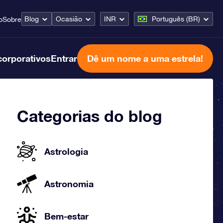
Blog
Ocasião
INR
Português (BR)
o
Sobre
corporativos
Entrar
Dê um nome a uma estrela!
Categorias do blog
Astrologia
Astronomia
Bem-estar