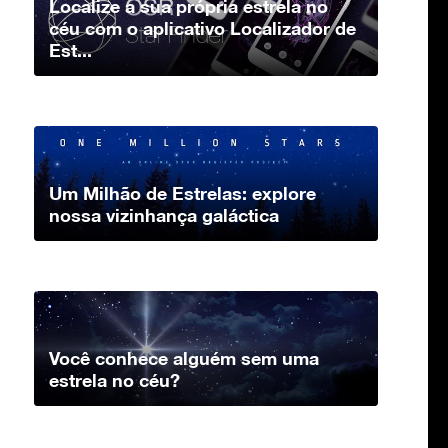
Localize a sua própria estrela no
céu com o aplicativo Localizador de
Est...
Um Milhão de Estrelas: explore
nossa vizinhança galáctica
Você conhece alguém sem uma
estrela no céu?