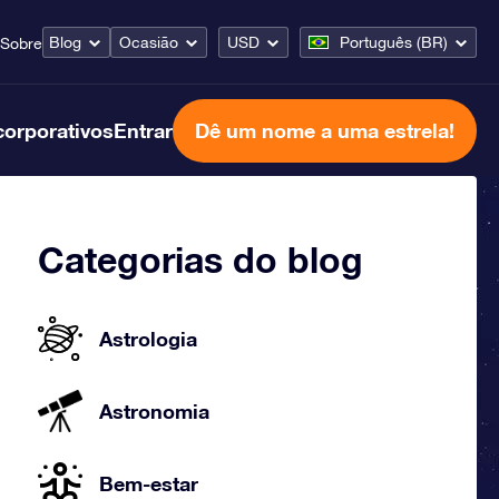
Blog
Ocasião
USD
Português (BR)
Sobre
corporativos
Entrar
Dê um nome a uma estrela!
Categorias do blog
Astrologia
Astronomia
Bem-estar