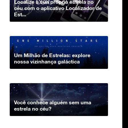
Localize a sua própria estrela no
céu com o aplicativo Localizador de
Est...
Um Milhão de Estrelas: explore
nossa vizinhança galáctica
Você conhece alguém sem uma
estrela no céu?