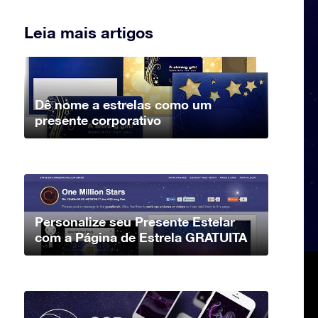
Leia mais artigos
Dê nome a estrelas como um
presente corporativo
Personalize seu Presente Estelar
com a Página de Estrela GRATUITA