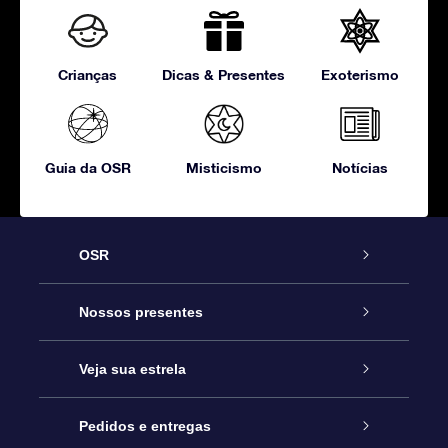
Crianças
Dicas & Presentes
Exoterismo
Guia da OSR
Misticismo
Notícias
OSR
Serviço
Nossos presentes
Entre em contato conosco
Presente estrelar on-line
Veja sua estrela
Blog
Pacote de presente da OSR
Star Register
Pedidos e entregas