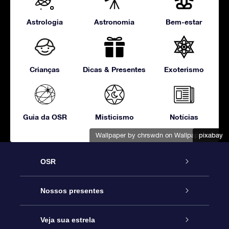
Astrologia
Astronomia
Bem-estar
Crianças
Dicas & Presentes
Exoterismo
Guia da OSR
Misticismo
Notícias
Wallpaper by chrswdn
on Wallpapers.com
pixabay
pixabay
OSR
Serviço
Nossos presentes
Entre em contato conosco
Presente estrelar on-line
Veja sua estrela