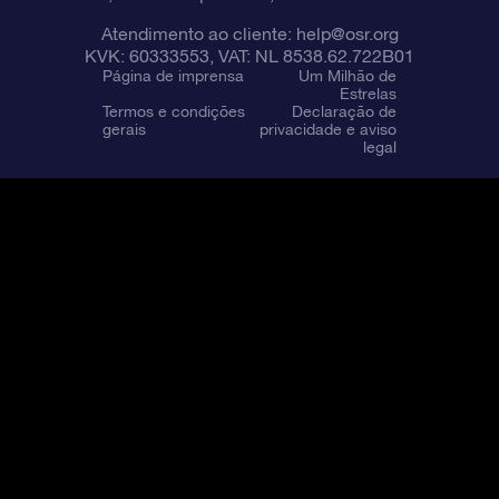
Atendimento ao cliente:
help@osr.org
KVK: 60333553, VAT: NL 8538.62.722B01
Página de imprensa
Um Milhão de
Estrelas
Termos e condições
Declaração de
gerais
privacidade e aviso
legal