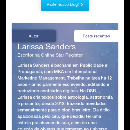
Visite nosso blog!
Autor
Posts recentes
Larissa Sanders
Escritor na Online Star Register
Larissa Sanders é bacharel em Publicidade e
Propaganda, com MBA em International
Marketing Management. Trabalha na área há 12
anos - principalmente escrevendo, editando e
traduzindo conteúdos digitais. Na OSR,
Larissa cria textos sobre astrologia, astronomia
e presentes desde 2018, trazendo novidades
semanalmente para o blog brasileiro. Ela é tão
apaixonada pelo céu, que decidiu ter uma
estrela pra chamar de sua, além de uma
coleção de objetos que remetem ao universo,