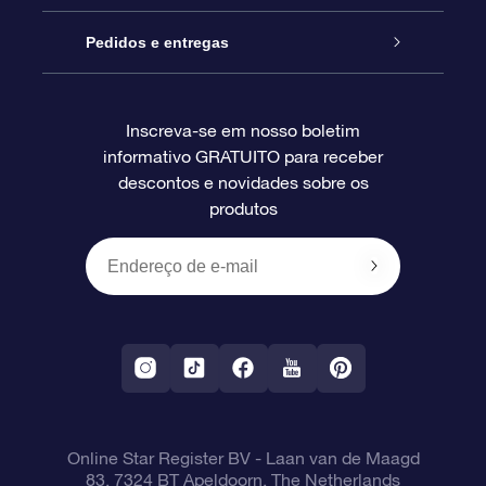
Blog
Pacote de presente da OSR
Star Register
Pedidos e entregas
Perguntas frequentes
Super Star Gift
Aplicativo Localizador de Estrelas da OSR
Login de clientes
Inscreva-se em nosso boletim
informativo GRATUITO para receber
Avaliações
O cartão de presente da OSR
Página estelar personalizada
Informações de pagamento
descontos e novidades sobre os
produtos
Presentes corporativos
Um Milhão de Estrelas
Informações de envio
OSR Starsaver
Política de devolução
Aplicativo RV Fly me to the stars
Constelações
Online Star Register BV
- Laan van de Maagd
83, 7324 BT Apeldoorn, The Netherlands