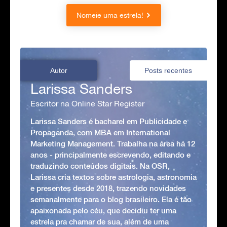
Nomeie uma estrela!
Autor
Posts recentes
Larissa Sanders
Escritor na Online Star Register
Larissa Sanders é bacharel em Publicidade e
Propaganda, com MBA em International
Marketing Management. Trabalha na área há 12
anos - principalmente escrevendo, editando e
traduzindo conteúdos digitais. Na OSR,
Larissa cria textos sobre astrologia, astronomia
e presentes desde 2018, trazendo novidades
semanalmente para o blog brasileiro. Ela é tão
apaixonada pelo céu, que decidiu ter uma
estrela pra chamar de sua, além de uma