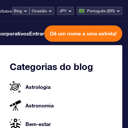
Blog
Ocasião
JPY
Português (BR)
o
Sobre
corporativos
Entrar
Dê um nome a uma estrela!
Categorias do blog
Astrologia
Astronomia
Bem-estar