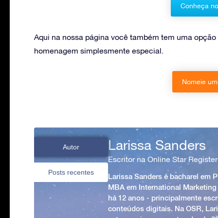
Conheça no
Aqui na nossa página você também tem uma opção 
homenagem simplesmente especial.
Nomeie uma
Larissa Sanders
Autor
Escritor na Online Star Register
Posts recentes
Larissa Sanders é bacharel em 
MBA em International Marketing
há 12 anos - principalmente esc
conteúdos digitais. Na OSR, Lari