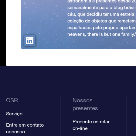
astronomia e presentes desde 2
semanalmente para o blog brasile
céu, que decidiu ter uma estrel
coleção de objetos que remetem
espalhados pelo próprio apartam
heavens, there is but one family
OSR
Nossos
presentes
Serviço
Presente estrelar
Entre em contato
on-line
conosco