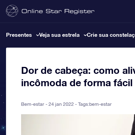
Presentes
Veja sua estrela
Crie sua constela
Dor de cabeça: como aliv
incômoda de forma fácil
Bem-estar
24 jan 2022 - Tags:
bem-estar