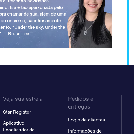
018, trazendo novidades
iro. Ela é tão apaixonada pelo
a pra chamar de sua, além de uma
 ao universo, carinhosamente
ento. “Under the sky, under the
.” ― Bruce Lee
Veja sua estrela
Pedidos e
entregas
Star Register
Login de clientes
Aplicativo
Localizador de
Informações de