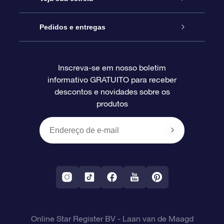
Blog
Pacote de presente da OSR
Star Register
Pedidos e entregas
Perguntas frequentes
Super Star Gift
Aplicativo Localizador de Estrelas da OSR
Login de clientes
Inscreva-se em nosso boletim
informativo GRATUITO para receber
Avaliações
O cartão de presente da OSR
Página estelar personalizada
Informações de pagamento
descontos e novidades sobre os
produtos
Presentes corporativos
Um Milhão de Estrelas
Informações de envio
OSR Starsaver
Política de devolução
Aplicativo RV Fly me to the stars
Constelações
Online Star Register BV
- Laan van de Maagd