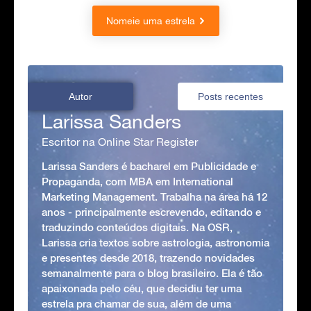
Nomeie uma estrela
Autor
Posts recentes
Larissa Sanders
Escritor na Online Star Register
Larissa Sanders é bacharel em Publicidade e
Propaganda, com MBA em International
Marketing Management. Trabalha na área há 12
anos - principalmente escrevendo, editando e
traduzindo conteúdos digitais. Na OSR,
Larissa cria textos sobre astrologia, astronomia
e presentes desde 2018, trazendo novidades
semanalmente para o blog brasileiro. Ela é tão
apaixonada pelo céu, que decidiu ter uma
estrela pra chamar de sua, além de uma