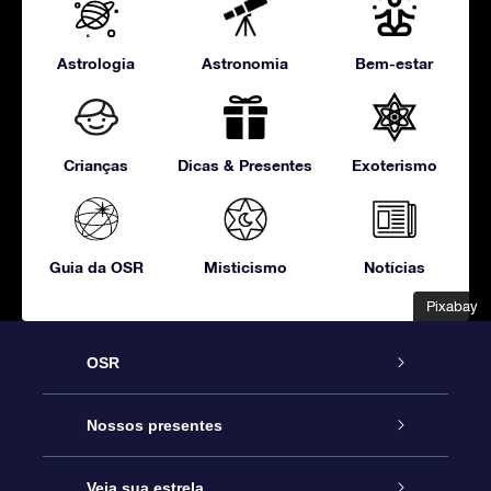
Astrologia
Astronomia
Bem-estar
Crianças
Dicas & Presentes
Exoterismo
Guia da OSR
Misticismo
Notícias
Pixabay
Pixabay
OSR
Serviço
Nossos presentes
Entre em contato conosco
Presente estrelar on-line
Veja sua estrela