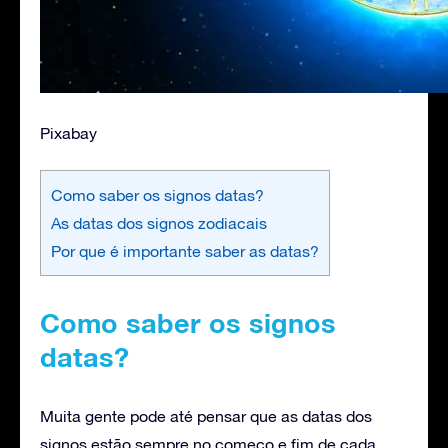
Pixabay
Como saber os signos datas?
As datas dos signos zodiacais
Por que é importante saber as datas?
Como saber os signos
datas?
Muita gente pode até pensar que as datas dos
signos estão sempre no começo e fim de cada