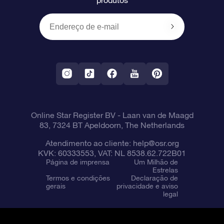
Presentes corporativos
Um Milhão de Estrelas
Informações de envio
OSR Starsaver
Política de devolução
Aplicativo RV Fly me to the stars
Constelações
Online Star Register BV
- Laan van de Maagd
83, 7324 BT Apeldoorn, The Netherlands
Atendimento ao cliente:
help@osr.org
KVK: 60333553, VAT: NL 8538.62.722B01
Página de imprensa
Um Milhão de
Estrelas
Termos e condições
Declaração de
gerais
privacidade e aviso
legal