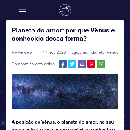
Planeta do amor: por que Vênus é
conhecido dessa forma?
17 nov 2023 - Tags:
amor
,
planeta
,
Vênus
Astronomia
Compartilhe este artigo:
A posição de Vênus, o planeta do amor, no seu
mapa astral, revela como você vive e entende o