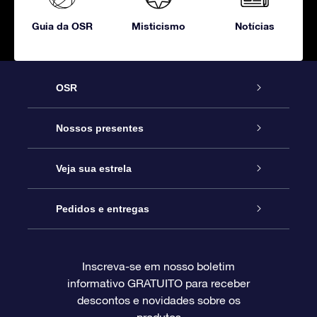
Guia da OSR
Misticismo
Notícias
OSR
Serviço
Nossos presentes
Entre em contato conosco
Presente estrelar on-line
Veja sua estrela
Blog
Pacote de presente da OSR
Star Register
Pedidos e entregas
Perguntas frequentes
Super Star Gift
Aplicativo Localizador de Estrelas da OSR
Login de clientes
Inscreva-se em nosso boletim
informativo GRATUITO para receber
Avaliações
O cartão de presente da OSR
Página estelar personalizada
Informações de pagamento
descontos e novidades sobre os
produtos