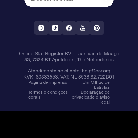
OSR Starsaver
Política de devolução
Aplicativo RV Fly me to the stars
Constelações
Online Star Register BV
- Laan van de Maagd
83, 7324 BT Apeldoorn, The Netherlands
Atendimento ao cliente:
help@osr.org
KVK: 60333553, VAT: NL 8538.62.722B01
Página de imprensa
Um Milhão de
Estrelas
Termos e condições
Declaração de
gerais
privacidade e aviso
legal