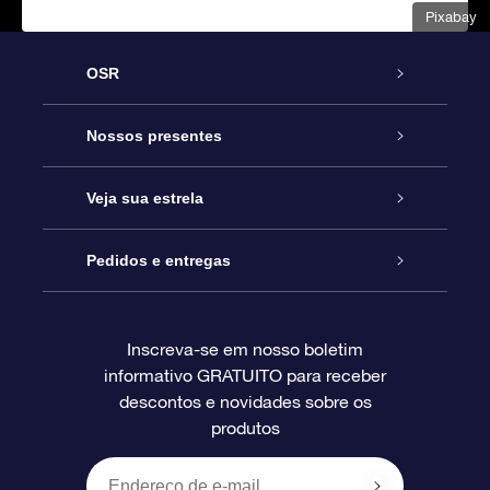
Pixabay
OSR
Serviço
Nossos presentes
Entre em contato conosco
Presente estrelar on-line
Veja sua estrela
Blog
Pacote de presente da OSR
Star Register
Pedidos e entregas
Perguntas frequentes
Super Star Gift
Aplicativo Localizador de Estrelas da OSR
Login de clientes
Inscreva-se em nosso boletim
informativo GRATUITO para receber
Avaliações
O cartão de presente da OSR
Página estelar personalizada
Informações de pagamento
descontos e novidades sobre os
produtos
Presentes corporativos
Um Milhão de Estrelas
Informações de envio