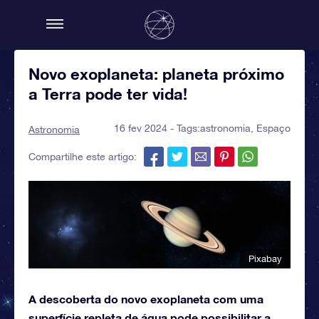
Novo exoplaneta: planeta próximo
a Terra pode ter vida!
16 fev 2024 - Tags:
astronomia
,
Espaço
Astronomia
Compartilhe este artigo:
Pixabay
A descoberta do novo exoplaneta com uma
superfície repleta de água pode possibilitar a