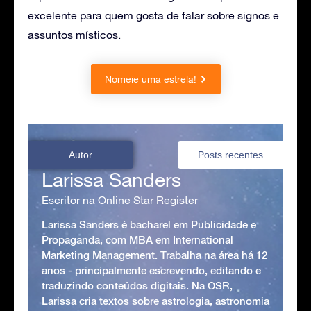
excelente para quem gosta de falar sobre signos e
assuntos místicos.
Nomeie uma estrela!
Autor
Posts recentes
Larissa Sanders
Escritor na Online Star Register
Larissa Sanders é bacharel em Publicidade e
Propaganda, com MBA em International
Marketing Management. Trabalha na área há 12
anos - principalmente escrevendo, editando e
traduzindo conteúdos digitais. Na OSR,
Larissa cria textos sobre astrologia, astronomia