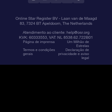
Online Star Register BV
- Laan van de Maagd
83, 7324 BT Apeldoorn, The Netherlands
Atendimento ao cliente:
help@osr.org
KVK: 60333553, VAT: NL 8538.62.722B01
Página de imprensa
Um Milhão de
Estrelas
Termos e condições
Declaração de
gerais
privacidade e aviso
legal