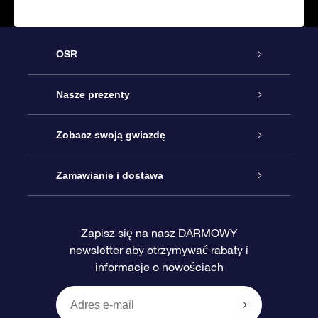
OSR
Obsługa
Nasze prezenty
Kontakt
Podarunek Gwiazda Online
Zobacz swoją gwiazdę
Blog
Pakiet Podarunkowy OSR
Rejestr Gwiazd
Zamawianie i dostawa
Najczęściej zadawane pytania
Prezent Super Star
Aplikacją OSR Star Finder
Logowanie
Zapisz się na nasz DARMOWY
newsletter aby otrzymywać rabaty i
Recenzje
Karta podarunkowa OSR
Sprsonalizowana Strona Gwiazdy
Metody płatności
informacje o nowościach
Prezenty firmowe
One Million Stars
Dostawa