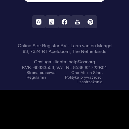
Gwieździsty Wygaszacz Ekranu OSR
Polityka zwrotów
Aplikacja VR „Fly me to the stars”
Gwiazdozbiorach
Online Star Register BV
- Laan van de Maagd
83, 7324 BT Apeldoorn, The Netherlands
Obsługa klienta:
help@osr.org
KVK: 60333553, VAT: NL 8538.62.722B01
Strona prasowa
One Million Stars
Regulamin
Polityka prywatności
i zastrzeżenia